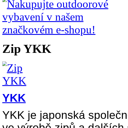
Zip YKK
YKK
YKK je japonská společno
ve výrobě zipů a dalších