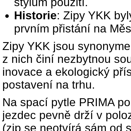
stylům použití.
Historie
: Zipy YKK byl
prvním přistání na Měs
Zipy YKK jsou synonymem 
z nich činí nezbytnou so
inovace a ekologický příst
postavení na trhu.
Na spací pytle PRIMA po
jezdec pevně drží v poloz
(zip se neotvírá sám od