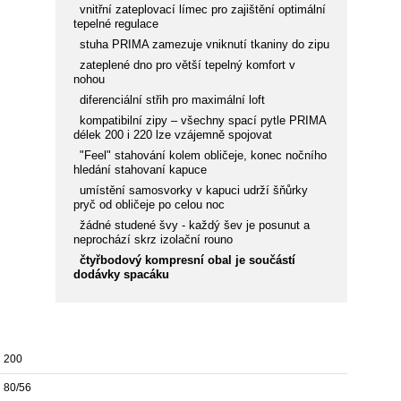
vnitřní zateplovací límec pro zajištění optimální
tepelné regulace
stuha PRIMA zamezuje vniknutí tkaniny do zipu
zateplené dno pro větší tepelný komfort v
nohou
diferenciální střih pro maximální loft
kompatibilní zipy – všechny spací pytle PRIMA
délek 200 i 220 lze vzájemně spojovat
"Feel" stahování kolem obličeje, konec nočního
hledání stahovaní kapuce
umístění samosvorky v kapuci udrží šňůrky
pryč od obličeje po celou noc
žádné studené švy - každý šev je posunut a
neprochází skrz izolační rouno
čtyřbodový kompresní obal je součástí
dodávky spacáku
200
80/56