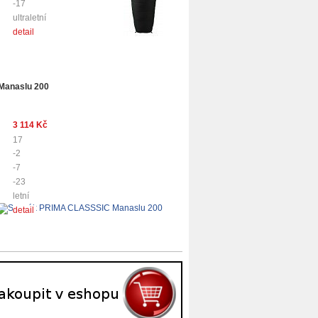
-17
ultraletní
detail
Manaslu 200
3 114 Kč
17
-2
-7
-23
letní
detail