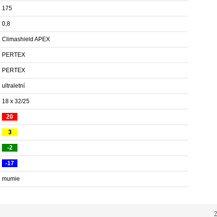
175
0,8
Climashield APEX
PERTEX
PERTEX
ultraletní
18 x 32/25
20
3
-2
-17
mumie
?