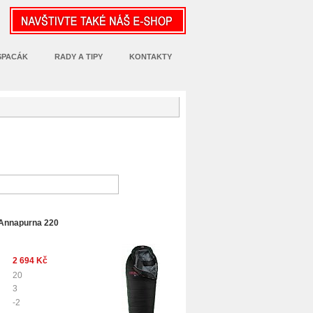
SPACÁK
RADY A TIPY
KONTAKTY
bné produkty
zpět do katalogu
Annapurna 220
2 694 Kč
20
3
-2