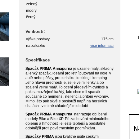
zelený
modrý
černý
Velikosti:
výška postavy
175 cm
na zakázku
více informací
Specifikace
Spacák PRIMA Annapurna
je úžasně malý, skladný
a lehký spacák, ideální pro letní putování na kole, v
autě nebo pěšky, pro turistiku, trekking i kemping.
Jeho hlavní předností je, že je velmi lehký a po
sbalení velmi malý. To ocení především cyklisté a
pak samozřejmě každý, kdo chce mít spacák
současně co nejmenší, nejlehčí a přitom výkonný.
Mimo léto pak skvěle poslouží např. na horských
chatách i v mírně chladnějším období.
Spacák PRIMA Annapurna
nahrazuje oblíbené
modely Bike a Bike XP. Při zachování minimálního
objemu a hmotnosti je ještě teplejší a podstatně
odolnější proti povětrnostním podmínkám.
Spacáky PRIMA
jsou kvalitně ušité českými