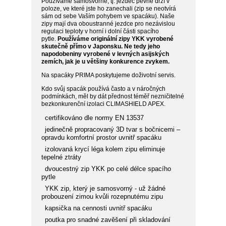
Používáme samosvorné, tj. jezdec pevně drží v
poloze, ve které jste ho zanechali (zip se neotvírá
sám od sebe Vaším pohybem ve spacáku). Naše
zipy mají dva oboustranné jezdce pro nezávislou
regulaci teploty v horní i dolní části spacího
pytle.
Používáme originální zipy YKK vyrobené
skutečně přímo v Japonsku. Ne tedy jeho
napodobeniny vyrobené v levných asijských
zemích, jak je u většiny konkurence zvykem.
Na spacáky PRIMA poskytujeme doživotní servis.
Kdo svůj spacák používá často a v náročných
podmínkách, měl by dát přednost téměř nezničitelné
bezkonkurenční izolaci CLIMASHIELD APEX.
certifikováno dle normy EN 13537
jedinečně propracovaný 3D tvar s bočnicemi –
opravdu komfortní prostor uvnitř spacáku
izolovaná krycí léga kolem zipu eliminuje
tepelné ztráty
dvoucestný zip YKK po celé délce spacího
pytle
YKK zip, který je samosvorný - už žádné
probouzení zimou kvůli rozepnutému zipu
kapsička na cennosti uvnitř spacáku
poutka pro snadné zavěšení při skladování