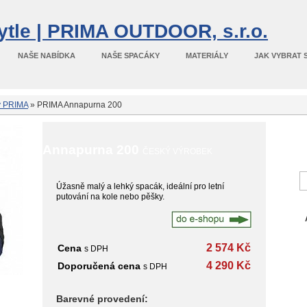
NAŠE NABÍDKA
NAŠE SPACÁKY
MATERIÁLY
JAK VYBRAT 
y PRIMA
» PRIMA Annapurna 200
Annapurna 200
Podo
ČESKÝ VÝROBEK
Úžasně malý a lehký spacák, ideální pro letní
putování na kole nebo pěšky.
2 574 Kč
Cena
s DPH
4 290 Kč
Doporučená cena
s DPH
Barevné provedení: