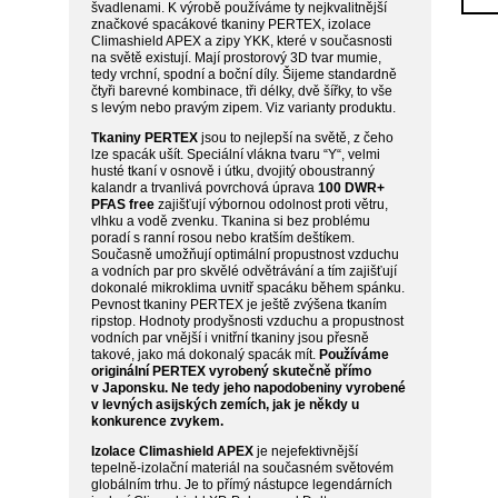
švadlenami. K výrobě používáme ty nejkvalitnější
značkové spacákové tkaniny PERTEX, izolace
Climashield APEX a zipy YKK, které v současnosti
na světě existují. Mají prostorový 3D tvar mumie,
tedy vrchní, spodní a boční díly. Šijeme standardně
čtyři barevné kombinace, tři délky, dvě šířky, to vše
s levým nebo pravým zipem. Viz varianty produktu.
Tkaniny PERTEX
jsou to nejlepší na světě, z čeho
lze spacák ušít. Speciální vlákna tvaru “Y“, velmi
husté tkaní v osnově i útku, dvojitý oboustranný
kalandr a trvanlivá povrchová úprava
100 DWR+
PFAS free
zajišťují výbornou odolnost proti větru,
vlhku a vodě zvenku. Tkanina si bez problému
poradí s ranní rosou nebo kratším deštíkem.
Současně umožňují optimální propustnost vzduchu
a vodních par pro skvělé odvětrávání a tím zajišťují
dokonalé mikroklima uvnitř spacáku během spánku.
Pevnost tkaniny PERTEX je ještě zvýšena tkaním
ripstop. Hodnoty prodyšnosti vzduchu a propustnost
vodních par vnější i vnitřní tkaniny jsou přesně
takové, jako má dokonalý spacák mít.
Používáme
originální PERTEX vyrobený skutečně přímo
v Japonsku. Ne tedy jeho napodobeniny vyrobené
v levných asijských zemích, jak je někdy u
konkurence zvykem.
Izolace Climashield APEX
je nejefektivnější
tepelně-izolační materiál na současném světovém
globálním trhu. Je to přímý nástupce legendárních