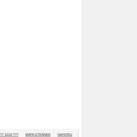
?? 1019 ???
MAPA STRÁNEK
NAHORU