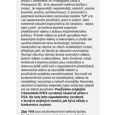
izolací Climashield XP, Polarguard Delta a
Polarguard 3D. Je to absolutní světová špička v
izolaci. Je nejpevnější, nejodolnější, nejlehčí, vysoce
trvanlivý, pružný, rychleschnoucí. V porovnání s
jakýmkoli konkurentem zachovává nejdéle "loft" a to
i po opakovaném používání, praní a sušení. Jeho
extrémně robustní trojrozměrná 3D struktura - stejná
jako u peří - je tvořena tepelně pojenými
překříženými vlákny s dutinou trojúhelníkového
průřezu. Průměr vláken je právě uprostřed mezi
klasickými dutými vlákny a mikrovlákny a chytře tak
využívá předností obou technologií. Izolačními
vlastnostmi se nejvíce ze všech syntetických izolací
přibližuje peří, se kterým je výkonem srovnatelný.
Slučuje všechny výhody dosud vyvinutých vláken,
dutých vláken a mikrovláken. Jeho životnost, nízká
hmotnost a tepelná izolace jsou nedostižné a
dokonce ještě vyšší než u legendárních předchůdců.
Nekonečné vlákno je obzvláště stabilní a
používáním prakticky neroztrhnutelné. Na rozdíl od
konkurenčních izolací se nesetřepává, vlákna se
neoddělují, necuchají a netvoří chomáčky. Nevzniká
ztenčení izolačního materiálu nebo místa bez výplně
ani po létech používání.
Používáme originální
Climashield APEX vyrobený skutečně přímo v
USA. Ne tedy jeho napodobeniny vyrobené
v levných asijských zemích, jak bývá někdy u
konkurence zvykem.
Zipy YKK
jsou bezkonkurenční světová špička.